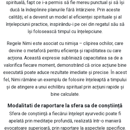
spirituală, fapt ce i-a permis să fie mereu punctual și să își
ducă la îndeplinire planurile fără întârziere. Prin aceste
calități, el a devenit un model al eficienței spirituale și al
înțelepciunii practice, inspirându-i pe cei din regatul său să
își folosească timpul cu înțelepciune.
Regele Nimi este asociat cu nimișa – clipirea ochilor, care
devine o metaforă pentru eficiența și rapiditatea cu care
acționa. Această expresie subliniază capacitatea sa de a
valorifica fiecare moment, demonstrând că orice acțiune bine
executată poate aduce rezultate imediate și precise. În acest
fel, Nimi rămâne un exemplu de folosire înțeleaptă a timpului
și de atingere a unui echilibru spiritual prin acțiuni rapide și
bine calculate.
Modalitati de raportare la sfera sa de conștiință
Sfera de conştiinţă a fiecărui înţelept ayurvedic poate fi
apelată prin meditaţie profundă, realizată într-o manieră
evocatoare superioară, prin raportare la aspectele specifice.