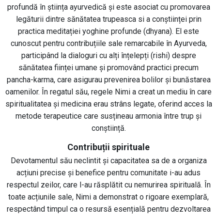
profundă în știința ayurvedică și este asociat cu promovarea
legăturii dintre sănătatea trupeasca si a conștiinței prin
practica meditației yoghine profunde (dhyana). El este
cunoscut pentru contribuțiile sale remarcabile în Ayurveda,
participând la dialoguri cu alți înțelepți (rishi) despre
sănătatea ființei umane și promovând practici precum
pancha-karma, care asigurau prevenirea bolilor și bunăstarea
oamenilor. În regatul său, regele Nimi a creat un mediu în care
spiritualitatea și medicina erau strâns legate, oferind acces la
metode terapeutice care susțineau armonia între trup și
conștiință.
Contribuții spirituale
Devotamentul său neclintit și capacitatea sa de a organiza
acțiuni precise și benefice pentru comunitate i-au adus
respectul zeilor, care l-au răsplătit cu nemurirea spirituală. În
toate acțiunile sale, Nimi a demonstrat o rigoare exemplară,
respectând timpul ca o resursă esențială pentru dezvoltarea