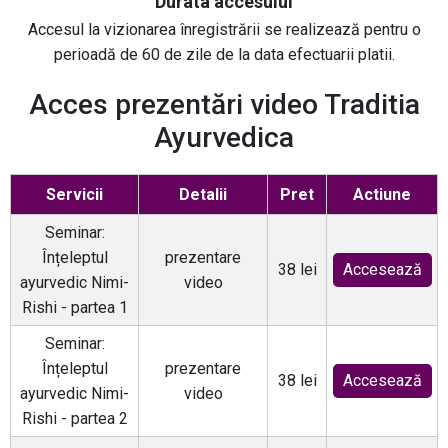
Durata accesului
Accesul la vizionarea înregistrării se realizează pentru o
perioadă de 60 de zile de la data efectuarii platii.
Acces prezentări video Traditia
Ayurvedica
Servicii
Detalii
Pret
Actiune
Seminar:
Înțeleptul
prezentare
38 lei
Accesează
ayurvedic Nimi-
video
Rishi - partea 1
Seminar:
Înțeleptul
prezentare
38 lei
Accesează
ayurvedic Nimi-
video
Rishi - partea 2