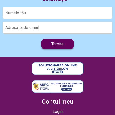
Trimite
Contul meu
Login