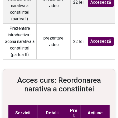
22 lei
Accesează
narativa a
video
constiintei
(partea I)
Prezentare
introductiva -
prezentare
Accesează
Scena narativa a
22 lei
video
constiintei
(partea II)
Acces curs: Reordonarea
narativa a constiintei
Pre
Servicii
Detalii
Acțiune
ț