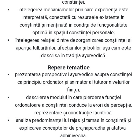
conștiinței;
înțelegerea mecanismelor prin care experiența este
interpretată, conectată cu resursele existente în
conștiință și menținută în condiții de funcționalitate
optimă în spațiul conștiinței personale;
înțelegerea relației dintre dezorganizarea conștiinței și
apariția tulburărilor, afecțiunilor și bolilor, așa cum este
descrisă în tradiția ayurvedică.
Repere tematice
prezentarea perspectivei ayurvedice asupra conștiinței
ca principiu ordonator și animator al tuturor nivelurilor
ființei;
descrierea modului în care pierderea funcției
ordonatoare a conștiinței conduce la erori de percepție,
reprezentare și construcție lăuntrică;
analiza predominanței lui rajas și tamas în conștiință și
explicarea conceptelor de prajnaparadha și atattva-
abhinivesha;