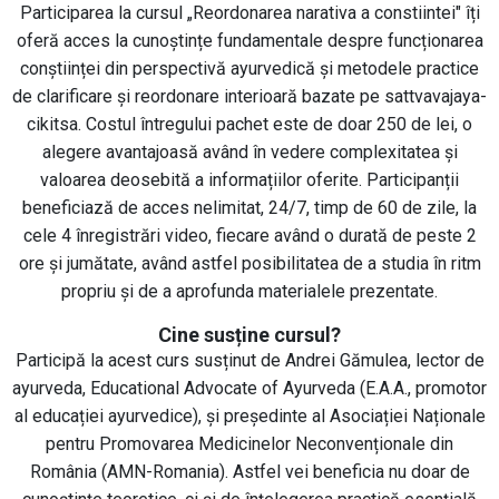
Participarea la cursul „Reordonarea narativa a constiintei" îți
oferă acces la cunoștințe fundamentale despre funcționarea
conștiinței din perspectivă ayurvedică și metodele practice
de clarificare și reordonare interioară bazate pe sattvavajaya-
cikitsa. Costul întregului pachet este de doar 250 de lei, o
alegere avantajoasă având în vedere complexitatea și
valoarea deosebită a informațiilor oferite. Participanții
beneficiază de acces nelimitat, 24/7, timp de 60 de zile, la
cele 4 înregistrări video, fiecare având o durată de peste 2
ore și jumătate, având astfel posibilitatea de a studia în ritm
propriu și de a aprofunda materialele prezentate.
Cine susține cursul?
Participă la acest curs susținut de Andrei Gămulea, lector de
ayurveda, Educational Advocate of Ayurveda (E.A.A., promotor
al educației ayurvedice), și președinte al Asociației Naționale
pentru Promovarea Medicinelor Neconvenționale din
România (AMN-Romania). Astfel vei beneficia nu doar de