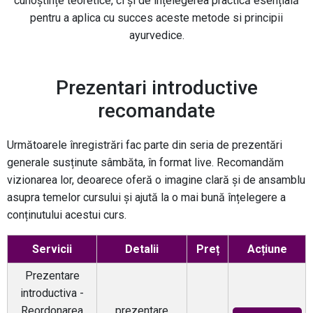
cunoștințe teoretice, ci și de înțelegerea practică esențială
pentru a aplica cu succes aceste metode si principii
ayurvedice.
Prezentari introductive
recomandate
Următoarele înregistrări fac parte din seria de prezentări
generale susținute sâmbăta, în format live. Recomandăm
vizionarea lor, deoarece oferă o imagine clară și de ansamblu
asupra temelor cursului și ajută la o mai bună înțelegere a
conținutului acestui curs.
Servicii
Detalii
Preț
Acțiune
Prezentare
introductiva -
Reordonarea
prezentare