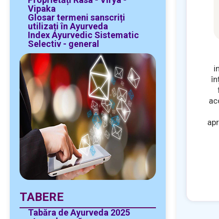
Vipaka
Glosar termeni sanscriți
utilizați în Ayurveda
Index Ayurvedic Sistematic
Selectiv - general
i
în
ac
apr
TABERE
Tabăra de Ayurveda 2025