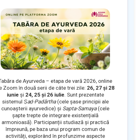
Tabăra de Ayurveda – etapa de vară 2026, online
e Zoom în două serii de câte trei zile:
26, 27 și 28
iunie
și
24, 25 și 26 iulie
. Sunt prezentate
sistemul
Ṣaḍ-Padārtha
(cele șase principii ale
cunoașterii ayurvedice) și
Sapta-Samaya
(cele
șapte trepte de integrare existențială
armonioasă). Participanții studiază și practică
împreună, pe baza unui program comun de
activități, explorând în profunzime aspecte