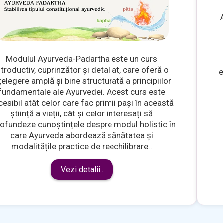
Modulul Ayurveda-Padartha este un curs
ntroductiv, cuprinzător și detaliat, care oferă o
e
țelegere amplă și bine structurată a principiilor
fundamentale ale Ayurvedei. Acest curs este
cesibil atât celor care fac primii pași în această
știință a vieții, cât și celor interesați să
ofundeze cunoștințele despre modul holistic în
care Ayurveda abordează sănătatea și
modalitățile practice de reechilibrare..
Vezi detalii..