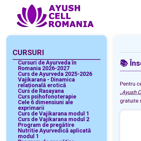
CURSURI
📚 Îns
Cursuri de Ayurveda în
Romania 2026-2027
Curs de Ayurveda 2025-2026
Vajikarana - Dinamica
Pentru ce
relațională erotică
Curs de Rasayana
„Ayush C
Curs psihofonoterapie
gratuite
Cele 6 dimensiuni ale
exprimarii
Curs de Vajikarana modul 1
Curs de Vajikarana modul 2
Program de pregătire
Nutritie Ayurvedică aplicată
modul 1