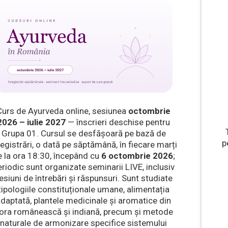
Curs de Ayurveda online, sesiunea
octombrie
2026 – iulie 2027
— înscrieri deschise pentru
Grupa 01. Cursul se desfășoară pe bază de
p
registrări, o dată pe săptămână, în fiecare marți
 la ora 18:30, începând cu
6 octombrie 2026
;
eriodic sunt organizate seminarii LIVE, inclusiv
esiuni de întrebări și răspunsuri. Sunt studiate
tipologiile constituționale umane, alimentația
daptată, plantele medicinale și aromatice din
lora românească și indiană, precum și metode
naturale de armonizare specifice sistemului