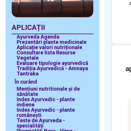
APLICAȚII
Ayurveda Agenda
Prezentări plante medicinale
Aplicație valori nutriționale
Consultare lista Resurse
Vegetale
Evaluare tipologie ayurvedică
a
Tradiția Ayurvedică - Amnaya
Tantraka
În curând
Mențiuni nutritionale și de
sănătate
Index Ayurvedic - plante
indiene
Index Ayurvedic - plante
românești
Teste de Ayurveda -
specialități
Proprietăți Rasa - Virya -