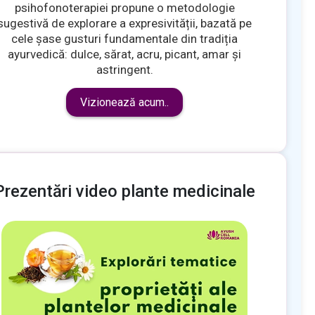
psihofonoterapiei propune o metodologie
sugestivă de explorare a expresivității, bazată pe
cele șase gusturi fundamentale din tradiția
ayurvedică: dulce, sărat, acru, picant, amar și
astringent.
Vizionează acum..
Prezentări video plante medicinale