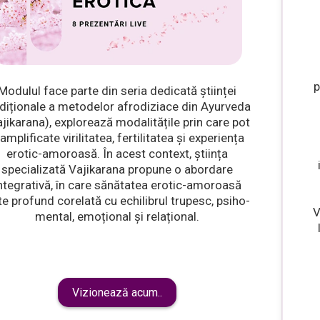
p
Modulul face parte din seria dedicată științei
adiționale a metodelor afrodiziace din Ayurveda
jikarana), explorează modalitățile prin care pot
 amplificate virilitatea, fertilitatea și experiența
erotic-amoroasă. În acest context, știința
specializată Vajikarana propune o abordare
ntegrativă, în care sănătatea erotic-amoroasă
te profund corelată cu echilibrul trupesc, psiho-
V
mental, emoțional și relațional.
Vizionează acum..