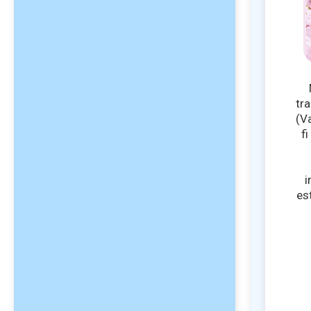
tr
(Va
fi
i
es