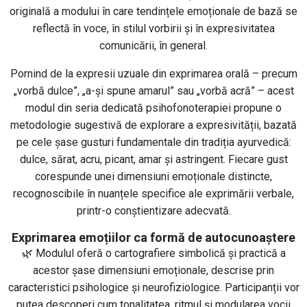
originală a modului în care tendințele emoționale de bază se
reflectă în voce, în stilul vorbirii și în expresivitatea
comunicării, în general.
Pornind de la expresii uzuale din exprimarea orală – precum
„vorbă dulce”, „a-și spune amarul” sau „vorbă acră” – acest
modul din seria dedicată psihofonoterapiei propune o
metodologie sugestivă de explorare a expresivității, bazată
pe cele șase gusturi fundamentale din tradiția ayurvedică:
dulce, sărat, acru, picant, amar și astringent. Fiecare gust
corespunde unei dimensiuni emoționale distincte,
recognoscibile în nuanțele specifice ale exprimării verbale,
printr-o conștientizare adecvată.
Exprimarea emoțiilor ca formă de autocunoaștere
🌿 Modulul oferă o cartografiere simbolică și practică a
acestor șase dimensiuni emoționale, descrise prin
caracteristici psihologice și neurofiziologice. Participanții vor
putea descoperi cum tonalitatea, ritmul și modularea vocii