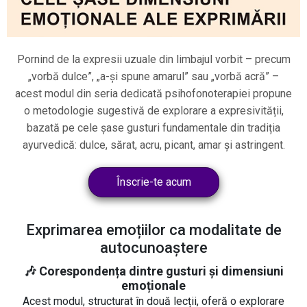
Pornind de la expresii uzuale din limbajul vorbit – precum
„vorbă dulce”, „a-și spune amarul” sau „vorbă acră” –
acest modul din seria dedicată psihofonoterapiei propune
o metodologie sugestivă de explorare a expresivității,
bazată pe cele șase gusturi fundamentale din tradiția
ayurvedică: dulce, sărat, acru, picant, amar și astringent.
Înscrie-te acum
Exprimarea emoțiilor ca modalitate de
autocunoaștere
🎶 Corespondența dintre gusturi și dimensiuni
emoționale
Acest modul, structurat în două lecții, oferă o explorare