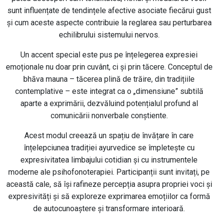
sunt influențate de tendințele afective asociate fiecărui gust
și cum aceste aspecte contribuie la reglarea sau perturbarea
echilibrului sistemului nervos.
Un accent special este pus pe înțelegerea expresiei
emoționale nu doar prin cuvânt, ci și prin tăcere. Conceptul de
bhāva mauna – tăcerea plină de trăire, din tradițiile
contemplative – este integrat ca o „dimensiune” subtilă
aparte a exprimării, dezvăluind potențialul profund al
comunicării nonverbale conștiente.
Acest modul creează un spațiu de învățare în care
înțelepciunea tradiției ayurvedice se împletește cu
expresivitatea limbajului cotidian și cu instrumentele
moderne ale psihofonoterapiei. Participanții sunt invitați, pe
această cale, să își rafineze percepția asupra propriei voci și
expresivități și să exploreze exprimarea emoțiilor ca formă
de autocunoaștere și transformare interioară.