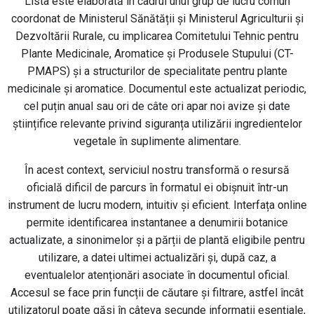
Lista este elaborată în cadrul unui grup de lucru comun
coordonat de Ministerul Sănătății și Ministerul Agriculturii și
Dezvoltării Rurale, cu implicarea Comitetului Tehnic pentru
Plante Medicinale, Aromatice și Produsele Stupului (CT-
PMAPS) și a structurilor de specialitate pentru plante
medicinale și aromatice. Documentul este actualizat periodic,
cel puțin anual sau ori de câte ori apar noi avize și date
științifice relevante privind siguranța utilizării ingredientelor
vegetale în suplimente alimentare.
În acest context, serviciul nostru transformă o resursă
oficială dificil de parcurs în formatul ei obișnuit într-un
instrument de lucru modern, intuitiv și eficient. Interfața online
permite identificarea instantanee a denumirii botanice
actualizate, a sinonimelor și a părții de plantă eligibile pentru
utilizare, a datei ultimei actualizări și, după caz, a
eventualelor atenționări asociate în documentul oficial.
Accesul se face prin funcții de căutare și filtrare, astfel încât
utilizatorul poate găsi în câteva secunde informații esențiale,