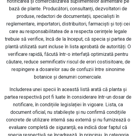
notificarea și comercializarea suplimentelor alimentare pe
bază de plante. Producători, consultanți, dezvoltatori de
produse, redactori de documentații, specialiști în
reglementare, importatori, distribuitori, farmaciști și toți cei
care au responsabilitatea de a respecta cerințele legale
trebuie să verifice, încă de la început, că specia și partea de
plantă utilizată sunt incluse în lista aprobată de autorități. O
verificare rapidă, făcută într-o interfață optimizată pentru
căutare, reduce semnificativ riscul de erori costisitoare, de
respingere a dosarelor sau de confuzii între sinonime
botanice și denumiri comerciale.
Includerea unei specii în această listă arată că planta și
partea respectivă pot fi luate în considerare într-un dosar de
notificare, în condițiile legislației în vigoare. Lista, ca
document oficial, nu stabilește și nu confirmă condițiile
concrete de utilizare internă sau externă și nu furnizează o
evaluare completă de siguranță; ea indică doar faptul că
specia respectivă se încadrează, în principiu, în categoria