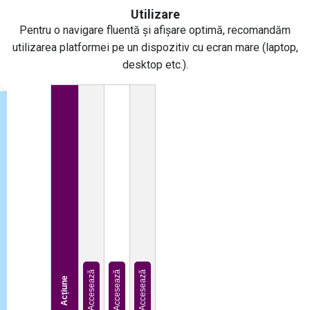
Utilizare
Pentru o navigare fluentă și afișare optimă, recomandăm
utilizarea platformei pe un dispozitiv cu ecran mare (laptop,
desktop etc.).
Abonează-te la newsletter-ul nostru
pentru a primi ultimele noutăți și
informații!
Accesează
Accesează
Accesează
Trimite
Acțiune