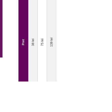
amnromania.ro
animaplant.ro
Contact
Adresa: Str. Ostasilor nr. 15, sector 1,
București, România
Tel. 0749 079 619 Luni-Vineri 09-16;
139 lei
38 lei
75 lei
Pret
Email: ayushcellromania@gmail.com (timp raspuns
maxim o zi lucratoare)