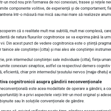
tr-un mod nou prin formarea de noi conexiuni, trasee și rețele neur
umite componente volitive, de experiență și de comportament, fi
antrena într-o măsură mai mică sau mai mare să realizeze anumite
scoperim că o realitate mult mai subtilă, mult mai complexă, care
entă de natura fluxurilor cognitronice se va exprima până la urmă p
 vii. Din acest punct de vedere cognitronica este o știință prag
 tainice ale conștiinței (citta) și mai ales ale conștiinței instrum
ie, prin intermediul conștiinței sale individuale (citta), ființa um
umite conexiuni sinaptice, astfel ca respectivul demers cognitiv
, eficientă, chiar prin intermediul țesutului nervos (majja-dhatu) e
tiva cognitronicii asupra gândirii neconvenționale
neconvențională este acea modalitate de operare a gândirii, a conș
ortunități în a privi aspectele vieții într-un mod original și ades
obișnuite sau în soluțiile convenționale de gândire.