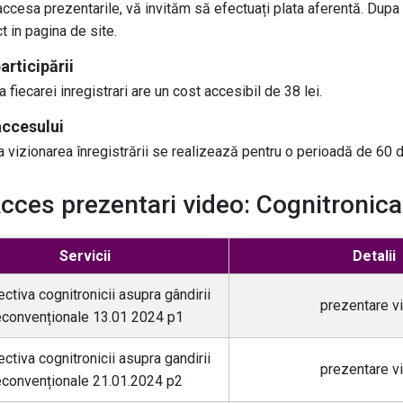
ccesa prezentarile, vă invităm să efectuați plata aferentă. Dupa fi
t in pagina de site.
articipării
 fiecarei inregistrari are un cost accesibil de 38 lei.
accesului
 vizionarea înregistrării se realizează pentru o perioadă de 60 de 
cces prezentari video: Cognitronica
Servicii
Detalii
ctiva cognitronicii asupra gândirii
prezentare v
convenționale 13.01 2024 p1
ctiva cognitronicii asupra gandirii
prezentare v
econvenționale 21.01.2024 p2