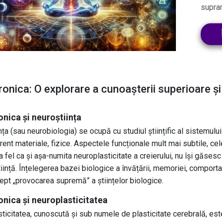
supra
ronica: O explorare a cunoașterii superioare și
nica și neuroștiința
nța (sau neurobiologia) se ocupă cu studiul științific al sistemul
ent materiale, fizice. Aspectele funcționale mult mai subtile, cel
 la fel ca și așa-numita neuroplasticitate a creierului, nu își găs
tiință. Înțelegerea bazei biologice a învățării, memoriei, comporta
ept „provocarea supremă” a științelor biologice.
onica și neuroplasticitatea
ticitatea, cunoscută și sub numele de plasticitate cerebrală, est