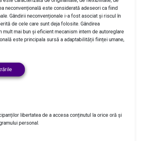
ste caracterizată de originalitate, de flexibilitate, de
direa neconvențională este considerată adeseori ca fiind
ale. Gândirii neconvenționale i-a fost asociat și riscul în
erită de cele care sunt deja folosite. Gândirea
 mult mai bun și eficient mecanism intern de autoreglare
nală este principala sursă a adaptabilității ființei umane,
rările
cipanților libertatea de a accesa conținutul la orice oră și
ogramului personal.