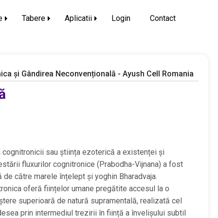
e
Tabere
Aplicatii
Login
Contact
ica și Gândirea Neconvențională - Ayush Cell Romania
ă
a cognitronicii sau știința ezoterică a existenței și
stării fluxurilor cognitronice (Prabodha-Vijnana) a fost
tă de către marele înțelept și yoghin Bharadvaja.
ronica oferă ființelor umane pregătite accesul la o
tere superioară de natură supramentală, realizată cel
esea prin intermediul trezirii în ființă a învelișului subtil