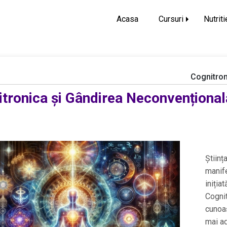
Acasa
Cursuri
Nutriti
Cognitron
tronica și Gândirea Neconvențional
Științ
manife
iniția
Cognit
cunoaș
mai ad