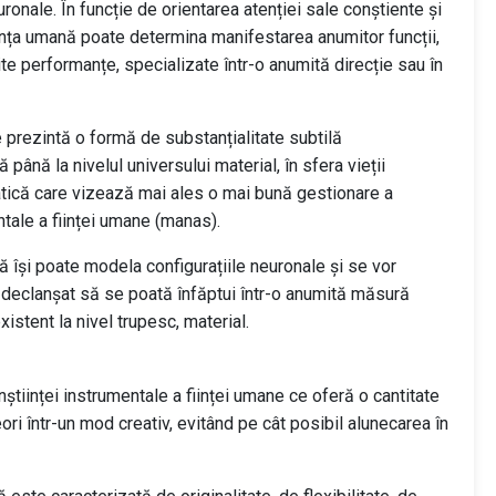
onale. În funcție de orientarea atenției sale conștiente și
ința umană poate determina manifestarea anumitor funcții,
 performanțe, specializate într-o anumită direcție sau în
 prezintă o formă de substanțialitate subtilă
ână la nivelul universului material, în sfera vieții
matică care vizează mai ales o mai bună gestionare a
entale a ființei umane (manas).
ană își poate modela configurațiile neuronale și se vor
 declanșat să se poată înfăptui într-o anumită măsură
xistent la nivel trupesc, material.
tiinței instrumentale a ființei umane ce oferă o cantitate
eori într-un mod creativ, evitând pe cât posibil alunecarea în