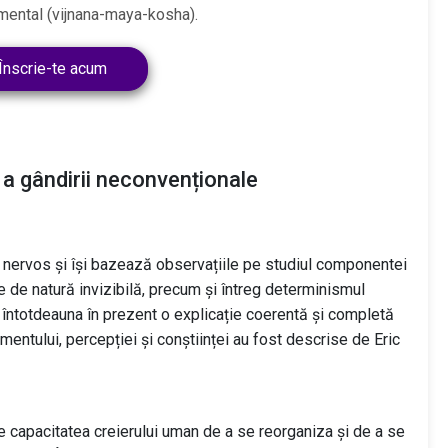
mental (vijnana-maya-kosha).
Înscrie-te acum
 a gândirii neconvenționale
ui nervos și își bazează observațiile pe studiul componentei
e de natură invizibilă, precum și întreg determinismul
esc întotdeauna în prezent o explicație coerentă și completă
mentului, percepției și conștiinței au fost descrise de Eric
e capacitatea creierului uman de a se reorganiza și de a se