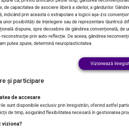
spune că, privind unificator peste timp, gândirea neconvențională e
te, de capacitatea de asociere liberă a ideilor, a gândurilor. Gân
ă, indicând prin aceasta o extrapolare a logicii așa-zis convențion
a unor posibilități de înțelegere sau de reprezentare lăuntrică dif
ională dispune, spre deosebire de gândirea convențională, de un
o-reconstrucție prin auto-reflecție. De aceea, gândirea neconvențio
 am putea spune, determină neuroplasticitatea.
Vizionează înregist
re și participare
atea de accesare
le sunt disponibile exclusiv prin înregistrări, oferind astfel parti
ricții de timp, asigurând flexibilitatea necesară în gestionarea pr
 viziona?