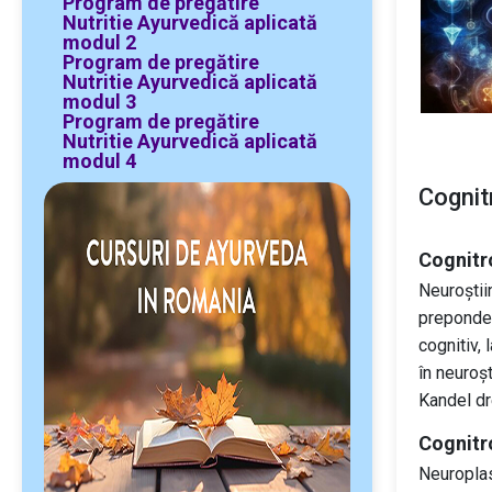
Program de pregătire
Nutritie Ayurvedică aplicată
modul 2
Program de pregătire
Nutritie Ayurvedică aplicată
modul 3
Program de pregătire
Nutritie Ayurvedică aplicată
modul 4
Cognit
Cognitro
Neuroștii
preponder
cognitiv,
în neuroș
Kandel dr
Cognitr
Neuroplas