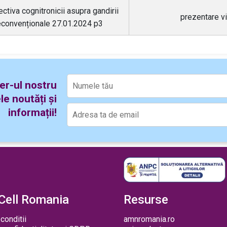
ctiva cognitronicii asupra gandirii
prezentare v
econvenționale 27.01.2024 p3
er-ul nostru
le noutăți și
informații!
Cell Romania
Resurse
conditii
amnromania.ro