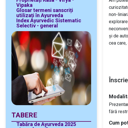
Am putea 
Vipaka
curiozita
Glosar termeni sanscriți
non-liniar
utilizați în Ayurveda
Index Ayurvedic Sistematic
explorare
Selectiv - general
neconvenț
și de aut
cea care,
Înscrie
Modalit
Prezentari
fără rest
TABERE
Cum pot
Tabăra de Ayurveda 2025