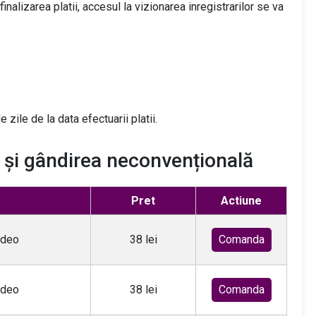
nalizarea platii, accesul la vizionarea inregistrarilor se va
zile de la data efectuarii platii.
 și gândirea neconvențională
Pret
Actiune
ideo
38 lei
Comanda
ideo
38 lei
Comanda