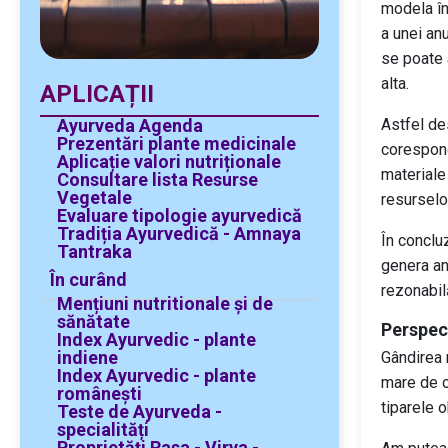
modela în
a unei an
se poate 
alta.
APLICAȚII
Ayurveda Agenda
Astfel de
Prezentări plante medicinale
corespond
Aplicație valori nutriționale
materiale
Consultare lista Resurse
Vegetale
resurselor
Evaluare tipologie ayurvedică
Tradiția Ayurvedică - Amnaya
În concluz
Tantraka
genera an
În curând
rezonabilă
Mențiuni nutritionale și de
sănătate
Perspec
Index Ayurvedic - plante
indiene
Gândirea 
Index Ayurvedic - plante
mare de op
românești
tiparele 
Teste de Ayurveda -
specialități
Proprietăți Rasa - Virya -